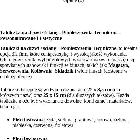
Opinie (0)
Tabliczka na drzwi / ścianę – Pomieszczenia Techniczne –
Personalizowane i Estetyczne
Tabliczki na drzwi / ścianę – Pomieszczenia Techniczne
to idealna
opcja dla firm, które cenią estetykę, i wysoką jakość wykonania.
Oferujemy szeroki wybór gotowych wzorów z nazwami najczęściej
spotykanych stanowisk i funkcji w biurach, takich jak:
Magazyn,
Serwerownia, Kotłownia
,
Składzik
i wiele innych (dostępne w
osobnej ofercie).
Tabliczki dostępne są w dwóch rozmiarach:
25 x 8,5 cm
(dla
krótszych nazw) oraz
25 x 15 cm
(dla dłuższych tekstów). Każda
tabliczka może być wykonana z dowolnej konfiguracji materiałów,
takich jak:
Plexi lustrzana
: złota, srebrna, grafitowa, różowa, zielona,
niebieska, czerwona, fioletowa
Plexi bezbarwna