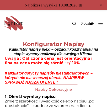
+
Najbliższa wysyłka 10.08.2026 📅
0.00
zł
Konfigurator Napisy
Kalkulator napisy plexi – oszacuj koszt napisu na
etapie wyceny realizacji dla swojego Klienta.
Uwaga : Obliczona cena jest orientacyjna i
finalna cena może się różnić ~+/-10%
Kalkulator dotyczy napisów niestandardowych –
których nie ma w naszej ofercie. NAJPIERW
SPRAWDŹ NASZĄ OFERTĘ :
Napisy Dekoracyjne
1. Określ wymiary napisu
Zmierz szerokość i wysokość całego napisu „po
prostokącie” – zgodnie ze wzorem na zdjęciu.