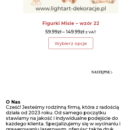
Figurki Misie – wzór 22
59.99
zł
–
149.99
zł
z VAT
Wybierz opcje
NASTĘPNE
O Nas
Cześć! Jesteśmy rodzinną firmą, która z radością
działa od 2023 roku. Od samego początku
stawiamy na jakość i indywidualne podejście do
każdego klienta. Specjalizujemy się w wycinaniu i
grawerowaniu laserowym, oferując także druk