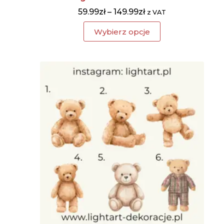
59.99
zł
–
149.99
zł
z VAT
Wybierz opcje