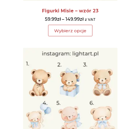
Figurki Misie – wzór 23
59.99
zł
–
149.99
zł
z VAT
Wybierz opcje