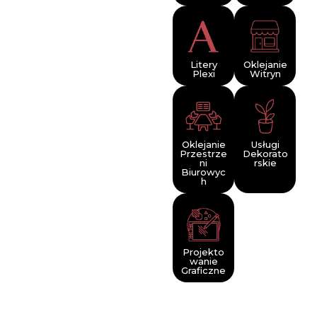
Litery
Oklejanie
Plexi
Witryn
Oklejanie
Usługi
Przestrze
Dekorato
ni
rskie
Biurowyc
h
Projekto
wanie
Graficzne