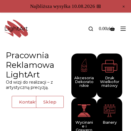
+
Najbliższa wysyłka 10.08.2026 📅
0.00
zł
Pracownia
Reklamowa
LightArt
Akcesoria
Druk
Dekorato
Wielkofor
Od wizji do realizacji – z
rskie
matowy
artystyczną precyzją.
Kontakt
Sklep
Wycinani
Banery
e i
Grawero