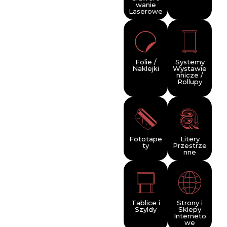
wanie
Laserowe
Folie /
Systemy
Naklejki
Wystawie
nnicze /
Rollupy
Fototape
Litery
ty
Przestrze
nne
Tablice i
Strony i
Szyldy
Sklepy
Interneto
we