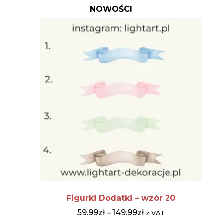
NOWOŚCI
Figurki Dodatki – wzór 20
59.99
zł
–
149.99
zł
z VAT