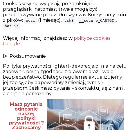
Cookies sesyjne wygasają po zamknięciu
przeglądarki, natomiast trwałe mogą być
przechowywane przez dłuższy czas. Korzystamy m.in.
z plików:
(1 miesiąc),
,
,
ecsi
cck3
__secure_CASTGC
.
has_js
Więcej informacji znajdziesz w
polityce cookies
Google
.
IX. Podsumowanie
Polityka prywatności lightart-dekoracje.pl ma na celu
zapewnić pełną zgodność z prawem oraz Twoje
bezpieczeństwo. Dlatego regularnie aktualizujemy
jej zapisy, aby odpowiadały zmieniającym się
przepisom. Jeśli masz pytania – skontaktuj się z nami,
a chętnie pomożemy.
Masz pytania
odnosnie
naszej
polityki
prywatności ?
Zachęcamy