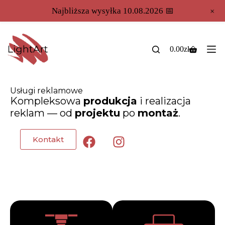
+
Najbliższa wysyłka 10.08.2026 📅
0.00
zł
Usługi reklamowe
Kompleksowa
produkcja
i realizacja
reklam — od
projektu
po
montaż
.
Kontakt