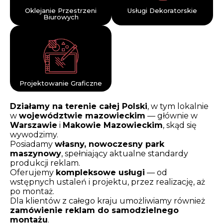
Oklejanie Przestrzeni
Usługi Dekoratorskie
Biurowych
Projektowanie Graficzne
Działamy na terenie całej Polski
, w tym lokalnie
w
województwie mazowieckim
— głównie w
Warszawie
i
Makowie Mazowieckim
, skąd się
wywodzimy.
Posiadamy
własny, nowoczesny park
maszynowy
, spełniający aktualne standardy
produkcji reklam.
Oferujemy
kompleksowe usługi
— od
wstępnych ustaleń i projektu, przez realizację, aż
po montaż.
Dla klientów z całego kraju umożliwiamy również
zamówienie reklam do samodzielnego
montażu
.