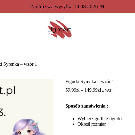
Najbliższa wysyłka 10.08.2026 📅
ki Syrenka – wzór 1
Figurki Syrenka – wzór 1
59.99
zł
–
149.99
zł
z VAT
Sposób zamówienia :
Wybierz grafikę figurki
Określ rozmiar