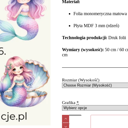
Materiał:
Folia monomeryczna matowa 
Płyta MDF 3 mm (rdzeń)
Technologia produkcji:
Druk foli
Wymiary (wysokość):
50 cm / 60 c
cm
Rozmiar (Wysokość)
Grafika
*