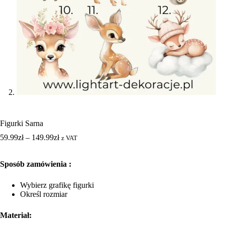
Figurki Sarna
59.99
zł
–
149.99
zł
z VAT
Sposób zamówienia :
Wybierz grafikę figurki
Określ rozmiar
Materiał: