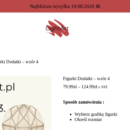
Najbliższa wysyłka 10.08.2026 📅
rki Dodatki – wzór 4
Figurki Dodatki – wzór 4
79.99
zł
–
124.99
zł
z VAT
Sposób zamówienia :
Wybierz grafikę figurki
Określ rozmiar