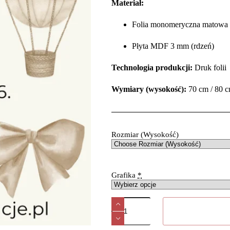
Materiał:
Folia monomeryczna matowa 
Płyta MDF 3 mm (rdzeń)
Technologia produkcji:
Druk foli
Wymiary (wysokość):
70 cm / 80 c
Rozmiar (Wysokość)
Grafika
*