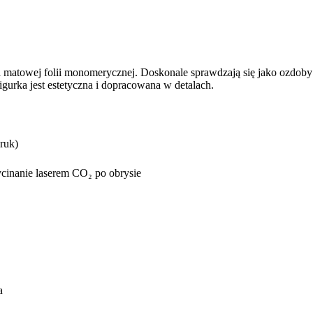
towej folii monomerycznej. Doskonale sprawdzają się jako ozdoby ev
urka jest estetyczna i dopracowana w detalach.
ruk)
cinanie laserem CO₂ po obrysie
a