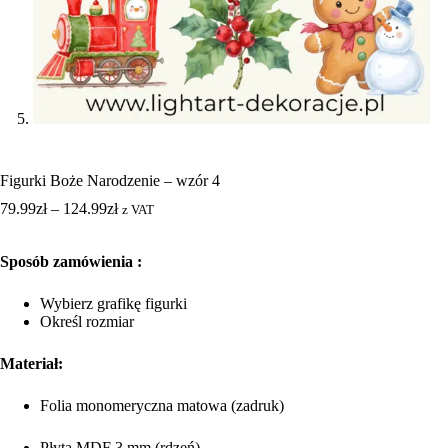
Figurki Boże Narodzenie – wzór 4
79.99
zł
–
124.99
zł
z VAT
Sposób zamówienia :
Wybierz grafikę figurki
Określ rozmiar
Materiał:
Folia monomeryczna matowa (zadruk)
Płyta MDF 3 mm (rdzeń)