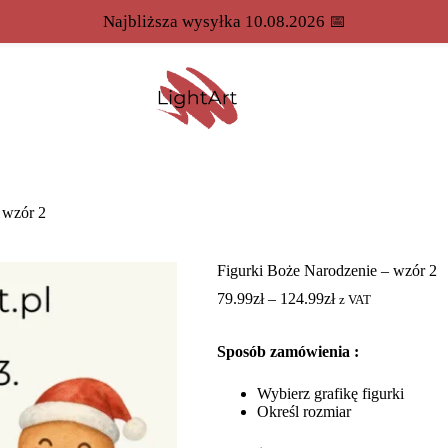
Najbliższa wysyłka 10.08.2026 📅
 wzór 2
Figurki Boże Narodzenie – wzór 2
79.99
zł
–
124.99
zł
z VAT
Sposób zamówienia :
Wybierz grafikę figurki
Określ rozmiar