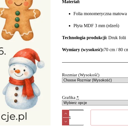
Materiał:
Folia monomeryczna matowa 
Płyta MDF 3 mm (rdzeń)
Technologia produkcji:
Druk foli
Wymiary (wysokość):
70 cm / 80 c
Rozmiar (Wysokość)
Grafika
*