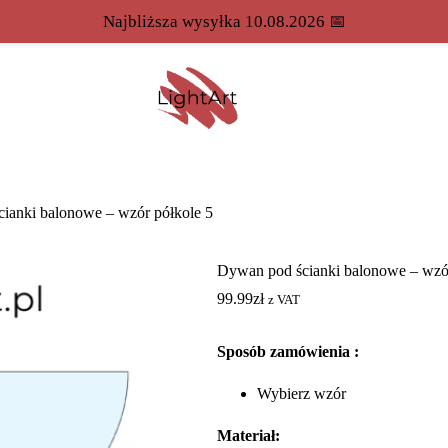
Najbliższa wysyłka 10.08.2026 📅
ianki balonowe – wzór półkole 5
Dywan pod ścianki balonowe – wzór
99.99
zł
z VAT
Sposób zamówienia :
Wybierz wzór
Materiał: