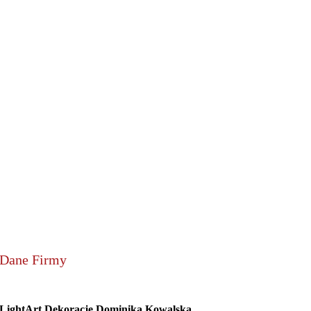
Dane Firmy
LightArt Dekoracje Dominika Kowalska