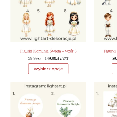
Figurki Komunia Święta – wzór 5
Figurki
59.99
zł
–
149.99
zł
59
z VAT
Wybierz opcje