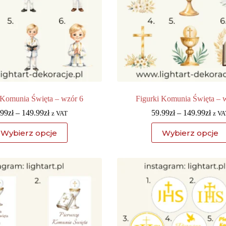
 Komunia Święta – wzór 6
Figurki Komunia Święta – 
.99
zł
–
149.99
zł
59.99
zł
–
149.99
zł
z VAT
z VA
Wybierz opcje
Wybierz opcje