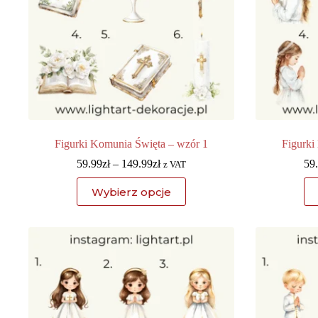
Figurki Komunia Święta – wzór 1
Figurki
59.99
zł
–
149.99
zł
59
z VAT
Wybierz opcje