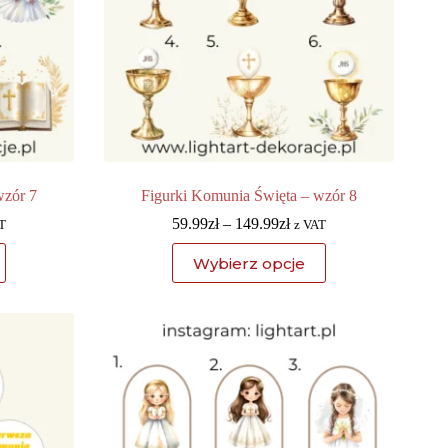
wzór 7
Figurki Komunia Święta – wzór 8
59.99
zł
–
149.99
zł
T
z VAT
Wybierz opcje