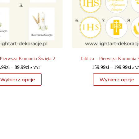
 Pierwsza Komunia Święta 2
Tablica – Pierwsza Komunia 
.99
zł
–
89.99
zł
159.99
zł
–
199.99
zł
z VAT
z V
Wybierz opcje
Wybierz opcje