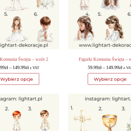
 Komunia Święta – wzór 2
Figurki Komunia Święta – 
.99
zł
–
149.99
zł
59.99
zł
–
149.99
zł
z VAT
z VA
Wybierz opcje
Wybierz opcje