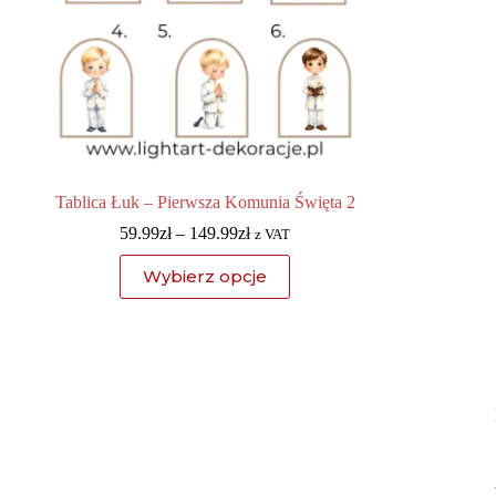
Tablica Łuk – Pierwsza Komunia Święta 2
59.99
zł
–
149.99
zł
z VAT
Wybierz opcje