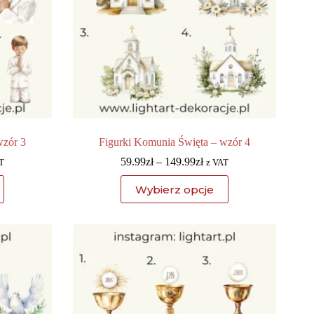
wzór 3
Figurki Komunia Święta – wzór 4
59.99
zł
–
149.99
zł
T
z VAT
Wybierz opcje