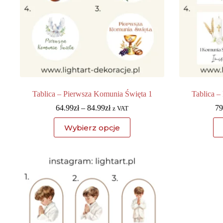
Tablica – Pierwsza Komunia Święta 1
Tablica –
64.99
zł
–
84.99
zł
79
z VAT
Wybierz opcje