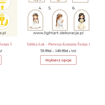
Święta 3
Tablica Łuk – Pierwsza Komunia Święta 1
59.99
zł
–
149.99
zł
AT
z VAT
Wybierz opcje